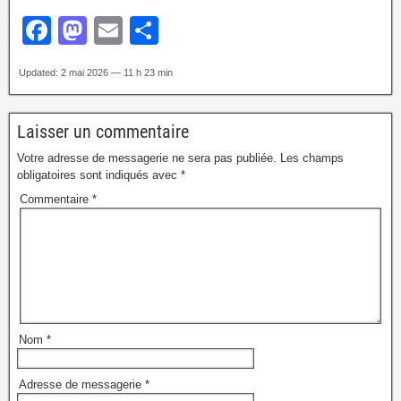
F
M
E
S
a
a
m
h
Updated: 2 mai 2026 — 11 h 23 min
c
st
ail
ar
e
o
e
Laisser un commentaire
b
d
Votre adresse de messagerie ne sera pas publiée.
Les champs
o
o
obligatoires sont indiqués avec
*
o
n
Commentaire
*
k
Nom
*
Adresse de messagerie
*