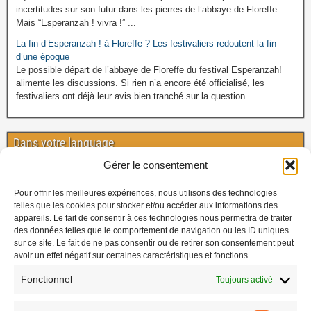
incertitudes sur son futur dans les pierres de l’abbaye de Floreffe.
Mais “Esperanzah ! vivra !” ...
La fin d’Esperanzah ! à Floreffe ? Les festivaliers redoutent la fin
d’une époque
Le possible départ de l’abbaye de Floreffe du festival Esperanzah!
alimente les discussions. Si rien n’a encore été officialisé, les
festivaliers ont déjà leur avis bien tranché sur la question. ...
Dans votre language
Gérer le consentement
FR
Pour offrir les meilleures expériences, nous utilisons des technologies
telles que les cookies pour stocker et/ou accéder aux informations des
appareils. Le fait de consentir à ces technologies nous permettra de traiter
Today's Views:
0
des données telles que le comportement de navigation ou les ID uniques
sur ce site. Le fait de ne pas consentir ou de retirer son consentement peut
Today's Visitors:
0
avoir un effet négatif sur certaines caractéristiques et fonctions.
Fonctionnel
Toujours activé
Quel temps ?