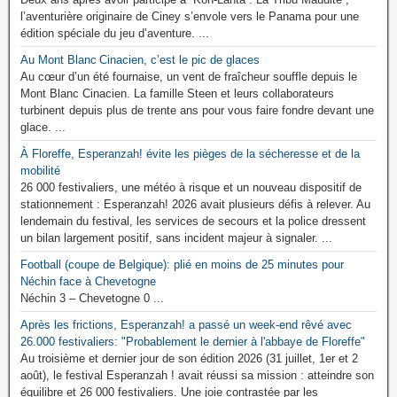
l’aventurière originaire de Ciney s’envole vers le Panama pour une
édition spéciale du jeu d’aventure. ...
Au Mont Blanc Cinacien, c’est le pic de glaces
Au cœur d’un été fournaise, un vent de fraîcheur souffle depuis le
Mont Blanc Cinacien. La famille Steen et leurs collaborateurs
turbinent depuis plus de trente ans pour vous faire fondre devant une
glace. ...
À Floreffe, Esperanzah! évite les pièges de la sécheresse et de la
mobilité
26 000 festivaliers, une météo à risque et un nouveau dispositif de
stationnement : Esperanzah! 2026 avait plusieurs défis à relever. Au
lendemain du festival, les services de secours et la police dressent
un bilan largement positif, sans incident majeur à signaler. ...
Football (coupe de Belgique): plié en moins de 25 minutes pour
Néchin face à Chevetogne
Néchin 3 – Chevetogne 0 ...
Après les frictions, Esperanzah! a passé un week-end rêvé avec
26.000 festivaliers: "Probablement le dernier à l'abbaye de Floreffe"
Au troisième et dernier jour de son édition 2026 (31 juillet, 1er et 2
août), le festival Esperanzah ! avait réussi sa mission : atteindre son
équilibre et 26 000 festivaliers. Une joie contrastée par les