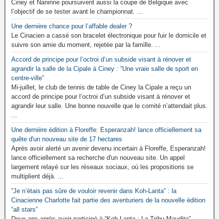
Ciney et Naninne poursuivent aussi la coupe de Belgique avec
l’objectif de se tester avant le championnat. ...
Une dernière chance pour l’affable dealer ?
Le Cinacien a cassé son bracelet électronique pour fuir le domicile et
suivre son amie du moment, rejetée par la famille. ...
Accord de principe pour l’octroi d’un subside visant à rénover et
agrandir la salle de la Cipale à Ciney : “Une vraie salle de sport en
centre-ville”
Mi-juillet, le club de tennis de table de Ciney la Cipale a reçu un
accord de principe pour l’octroi d’un subside visant à rénover et
agrandir leur salle. Une bonne nouvelle que le comité n’attendait plus.
...
Une dernière édition à Floreffe: Esperanzah! lance officiellement sa
quête d'un nouveau site de 17 hectares
Après avoir alerté un avenir devenu incertain à Floreffe, Esperanzah!
lance officiellement sa recherche d'un nouveau site. Un appel
largement relayé sur les réseaux sociaux, où les propositions se
multiplient déjà. ...
”Je n’étais pas sûre de vouloir revenir dans Koh-Lanta” : la
Cinacienne Charlotte fait partie des aventuriers de la nouvelle édition
“all stars”
Deux ans après avoir participé à “Koh-Lanta : La Tribu Maudite”,